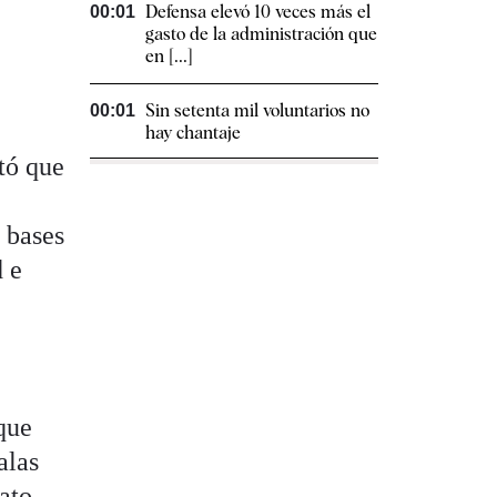
Defensa elevó 10 veces más el
00:01
gasto de la administración que
en [...]
Sin setenta mil voluntarios no
00:01
hay chantaje
tó que
n
 bases
d e
que
alas
ato