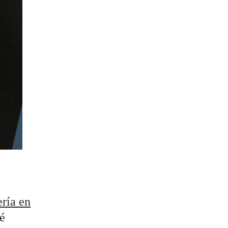
ría en
ué