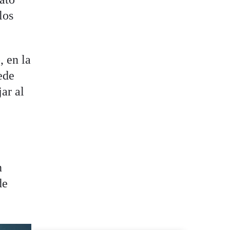
los
, en la
ede
ar al
n
de