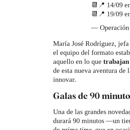
📆📍 14/09 en
📆📍 19/09 e
— Operación
María José Rodríguez, jef
el equipo del formato esta
aquello en lo que
trabajan
de esta nueva aventura de l
innovar.
Galas de 90 minutos
Una de las grandes noveda
durará 90 minutos —un tiem
de
prime time
, que en ocas