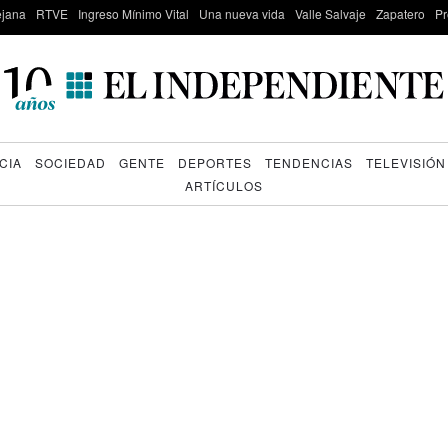
lejana
RTVE
Ingreso Mínimo Vital
Una nueva vida
Valle Salvaje
Zapatero
Pr
CIA
SOCIEDAD
GENTE
DEPORTES
TENDENCIAS
TELEVISIÓN
ARTÍCULOS