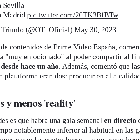
 Sevilla
n Madrid
pic.twitter.com/20TK3BfBTw
 Triunfo (@OT_Oficial)
May 30, 2023
a de contenidos de Prime Video España, comen
ba "muy emocionado" al poder compartir al fi
 desde hace un año
. Además, comentó que las
a plataforma eran dos: producir en alta calida
 y menos 'reality'
des es que habrá una gala semanal
en directo
po notablemente inferior al habitual en las g
iones rozan las cuatro horas— y un breve form