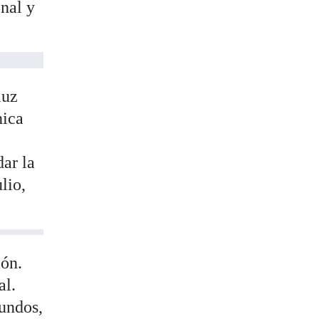
nal y
luz
nica
ar la
lio,
ón.
al.
gundos,