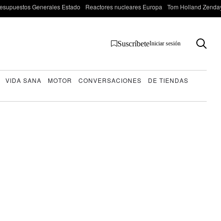
esupuestos Generales Estado
Reactores nucleares Europa
Tom Holland Zenda
Suscríbete
Iniciar sesión
VIDA SANA
MOTOR
CONVERSACIONES
DE TIENDAS