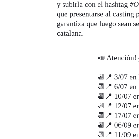
y subirla con el hashtag
#O
que presentarse al casting 
garantiza que luego sean se
catalana.
📣 Atención!
📆📍 3/07 en
📆📍 6/07 en
📆📍 10/07 e
📆📍 12/07 e
📆📍 17/07 e
📆📍 06/09 e
📆📍 11/09 e