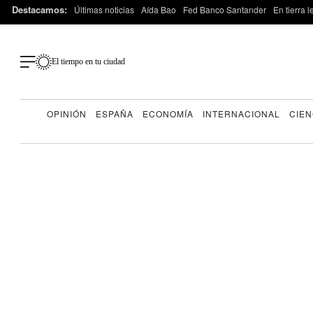
Destacamos:
Últimas noticias
Aída Bao
Fed Banco Santander
En tierra 
El tiempo en tu ciudad
OPINIÓN
ESPAÑA
ECONOMÍA
INTERNACIONAL
CIEN