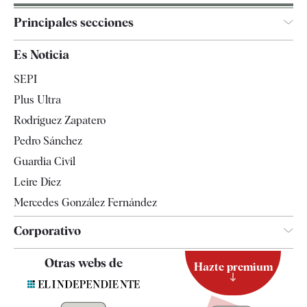
Principales secciones
España
Es Noticia
Economía
SEPI
Internacional
Plus Ultra
Gente
Rodríguez Zapatero
Televisión
Pedro Sánchez
Tendencias
Guardia Civil
Leire Díez
Mercedes González Fernández
Corporativo
Contacto
Otras webs de
Hazte premium
Suscripción
Newsletter