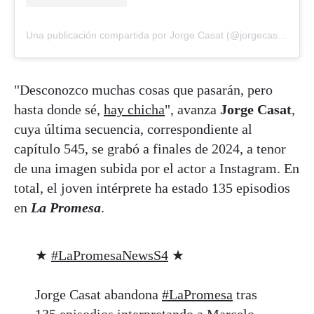
Una publicación compartida por Jorge Casat (@jorgecasat)
"Desconozco muchas cosas que pasarán, pero
hasta donde sé,
hay chicha
", avanza
Jorge Casat
,
cuya última secuencia, correspondiente al
capítulo 545, se grabó a finales de 2024, a tenor
de una imagen subida por el actor a Instagram. En
total, el joven intérprete ha estado 135 episodios
en
La Promesa
.
★
#LaPromesaNewsS4
★
Jorge Casat abandona
#LaPromesa
tras
135 episodios interpretando a Marcelo