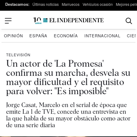
Destacamos:
Últimas noticias
Marruecos
Vehículos ocasión
Mejores pelí
OPINIÓN
ESPAÑA
ECONOMÍA
INTERNACIONAL
CIE
TELEVISIÓN
Un actor de 'La Promesa'
confirma su marcha, desvela su
mayor dificultad y el requisito
para volver: "Es imposible"
Jorge Casat, Marcelo en el serial de época que
emite La 1 de TVE, concede una entrevista en
la que habla de su mayor obstáculo como actor
de una serie diaria