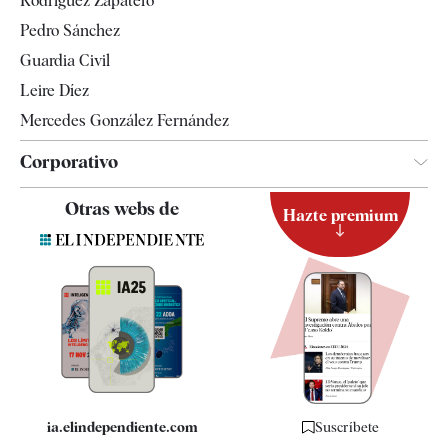
Rodríguez Zapatero
Televisión
Pedro Sánchez
Tendencias
Guardia Civil
Leire Díez
Mercedes González Fernández
Corporativo
Contacto
Otras webs de
Hazte premium
Suscripción
Newsletter
Apps
Quiénes somos
Especificaciones
ia.elindependiente.com
Suscríbete