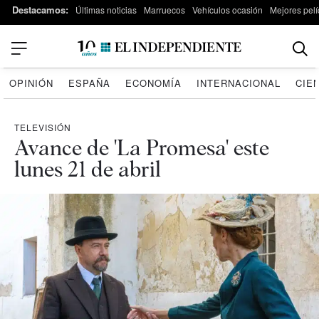
Destacamos:
Últimas noticias
Marruecos
Vehículos ocasión
Mejores pelí
OPINIÓN
ESPAÑA
ECONOMÍA
INTERNACIONAL
CIE
TELEVISIÓN
Avance de 'La Promesa' este
lunes 21 de abril