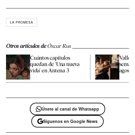
LA PROMESA
Otros artículos de
Óscar Rus
Cuántos capítulos
Valle S
quedan de 'Una nueva
semana
vida' en Antena 3
agosto a
Únete al canal de Whatsapp
Síguenos en Google News