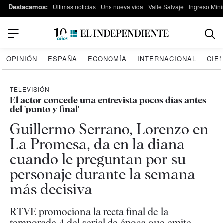
Destacamos:
Últimas noticias
Una nueva vida
Valle Salvaje
Ingreso Míni
OPINIÓN
ESPAÑA
ECONOMÍA
INTERNACIONAL
CIE
TELEVISIÓN
El actor concede una entrevista pocos días antes
del 'punto y final'
Guillermo Serrano, Lorenzo en
La Promesa, da en la diana
cuando le preguntan por su
personaje durante la semana
más decisiva
RTVE promociona la recta final de la
temporada 4 del serial de época que emite