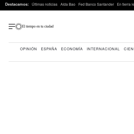
Destacamos:
Últimas noticias
Aída Bao
Fed Banco Santander
En tierra 
El tiempo en tu ciudad
OPINIÓN
ESPAÑA
ECONOMÍA
INTERNACIONAL
CIEN