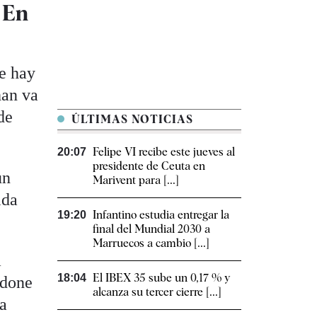
 En
ne hay
han va
de
ÚLTIMAS NOTICIAS
Felipe VI recibe este jueves al
20:07
presidente de Ceuta en
un
Marivent para [...]
ida
Infantino estudia entregar la
19:20
final del Mundial 2030 a
Marruecos a cambio [...]
a
El IBEX 35 sube un 0,17 % y
18:04
ndone
alcanza su tercer cierre [...]
la