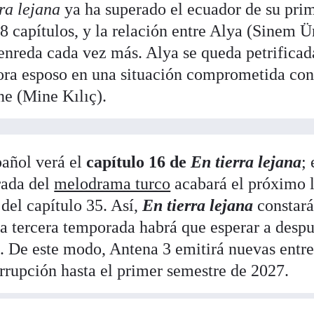
ra lejana
ya ha superado el ecuador de su pri
8 capítulos, y la relación entre Alya (Sinem Ü
nreda cada vez más. Alya se queda petrificada
ora esposo en una situación comprometida con
e (Mine Kılıç).
pañol verá el
capítulo 16 de
En tierra lejana
;
rada del
melodrama turco
acabará el próximo 
del capítulo 35. Así,
En tierra lejana
constará
 la tercera temporada habrá que esperar a despu
e. De este modo, Antena 3 emitirá nuevas entr
errupción hasta el primer semestre de 2027.