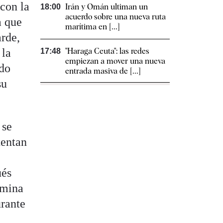
 con la
Irán y Omán ultiman un
18:00
acuerdo sobre una nueva ruta
a que
marítima en [...]
arde,
 la
"Haraga Ceuta": las redes
17:48
empiezan a mover una nueva
ido
entrada masiva de [...]
su
 se
tentan
ués
rmina
urante