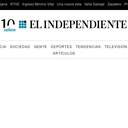
lejana
RTVE
Ingreso Mínimo Vital
Una nueva vida
Valle Salvaje
Zapatero
Pr
CIA
SOCIEDAD
GENTE
DEPORTES
TENDENCIAS
TELEVISIÓN
ARTÍCULOS