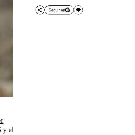
Seguir en
er
 y el