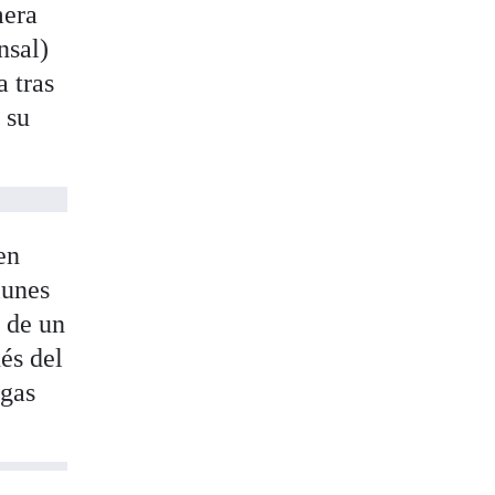
mera
nsal)
 tras
 su
 en
lunes
 de un
és del
egas