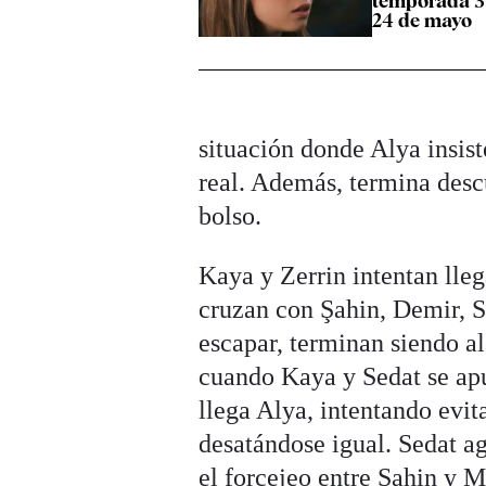
temporada 3
24 de mayo
situación donde Alya insis
real. Además, termina des
bolso.
Kaya y Zerrin intentan lle
cruzan con Şahin, Demir, S
escapar, terminan siendo 
cuando Kaya y Sedat se ap
llega Alya, intentando evit
desatándose igual. Sedat ag
el forcejeo entre Şahin y 