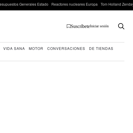
esupuestos Generales Estado
Reactores nucleares Europa
Tom Holland Zenda
Suscríbete
Iniciar sesión
VIDA SANA
MOTOR
CONVERSACIONES
DE TIENDAS