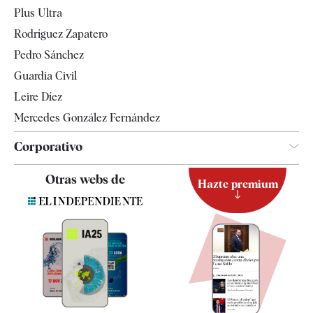
Internacional
Plus Ultra
Gente
Rodríguez Zapatero
Televisión
Pedro Sánchez
Tendencias
Guardia Civil
Leire Díez
Mercedes González Fernández
Corporativo
Contacto
Otras webs de
Hazte premium
Suscripción
Newsletter
Apps
Quiénes somos
Especificaciones