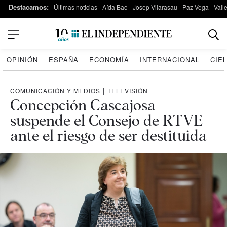
Destacamos:
Últimas noticias
Aída Bao
Josep Vilarasau
Paz Vega
Vall
OPINIÓN
ESPAÑA
ECONOMÍA
INTERNACIONAL
CIE
COMUNICACIÓN Y MEDIOS
|
TELEVISIÓN
Concepción Cascajosa
suspende el Consejo de RTVE
ante el riesgo de ser destituida