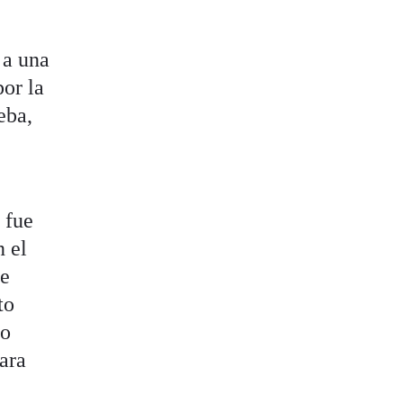
 a una
or la
eba,
 fue
n el
ue
to
ho
ara