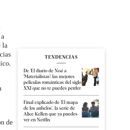
s
 a
 la
cias
TENDENCIAS
ico.
De 'El diario de Noa' a
'Materialistas': las mejores
películas románticas del siglo
n
XXI que no te puedes perder
Final explicado de 'El mapa
de los anhelos', la serie de
Alice Kellen que ya puedes
ver en Netflix
ón de