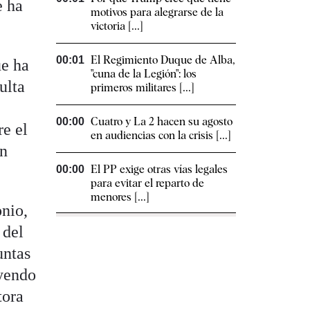
e ha
motivos para alegrarse de la
victoria [...]
El Regimiento Duque de Alba,
00:01
ue ha
"cuna de la Legión": los
ulta
primeros militares [...]
Cuatro y La 2 hacen su agosto
00:00
re el
en audiencias con la crisis [...]
un
El PP exige otras vías legales
00:00
para evitar el reparto de
menores [...]
onio,
 del
untas
 yendo
tora