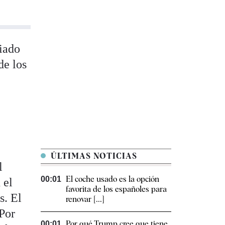
ciado
de los
ÚLTIMAS NOTICIAS
l
El coche usado es la opción
00:01
 el
favorita de los españoles para
s. El
renovar [...]
 Por
Por qué Trump cree que tiene
00:01