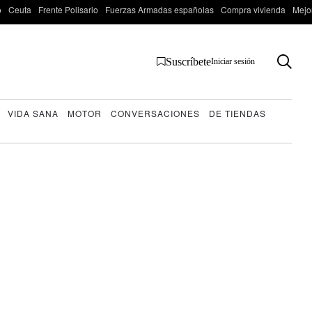
o
Ceuta
Frente Polisario
Fuerzas Armadas españolas
Compra vivienda
Mejo
Suscríbete
Iniciar sesión
VIDA SANA
MOTOR
CONVERSACIONES
DE TIENDAS