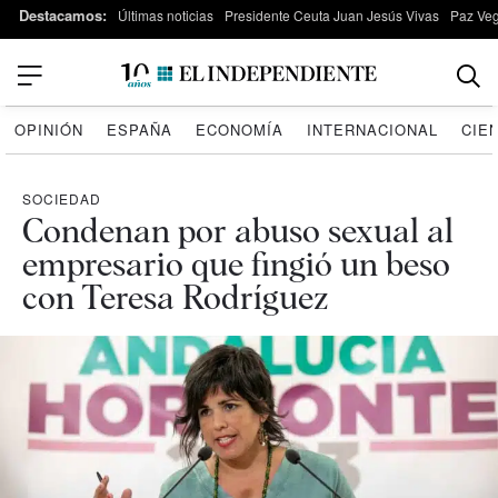
Destacamos:
Últimas noticias
Presidente Ceuta Juan Jesús Vivas
Paz Ve
OPINIÓN
ESPAÑA
ECONOMÍA
INTERNACIONAL
CIE
SOCIEDAD
Condenan por abuso sexual al
empresario que fingió un beso
con Teresa Rodríguez