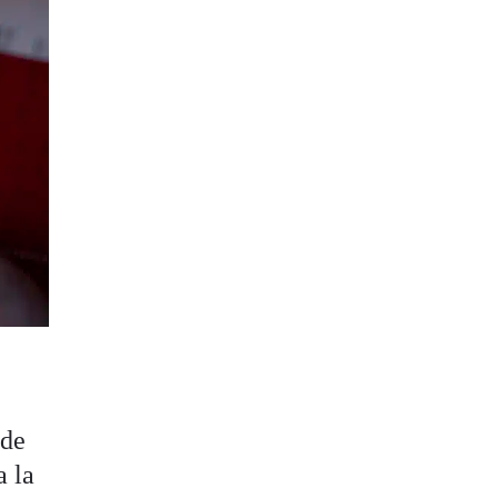
 de
a la