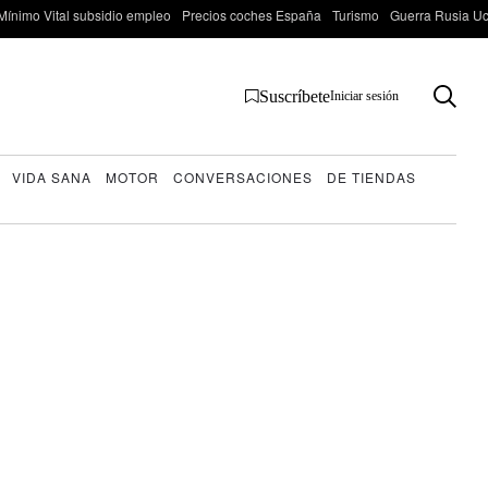
Mínimo Vital subsidio empleo
Precios coches España
Turismo
Guerra Rusia Ucr
Suscríbete
Iniciar sesión
VIDA SANA
MOTOR
CONVERSACIONES
DE TIENDAS