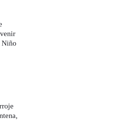
e
 venir
l Niño
rroje
ntena,