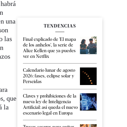
 habrá
un
en una
TENDENCIAS
 son
o las
Final explicado de 'El mapa
de los anhelos', la serie de
un
Alice Kellen que ya puedes
azos
ver en Netflix
Calendario lunar de agosto
2026: fases, eclipse solar y
Perseidas
ara
Claves y prohibiciones de la
os, que
nueva ley de Inteligencia
á la
Artificial: así queda el nuevo
escenario legal en Europa
Trucos caseros para quitar