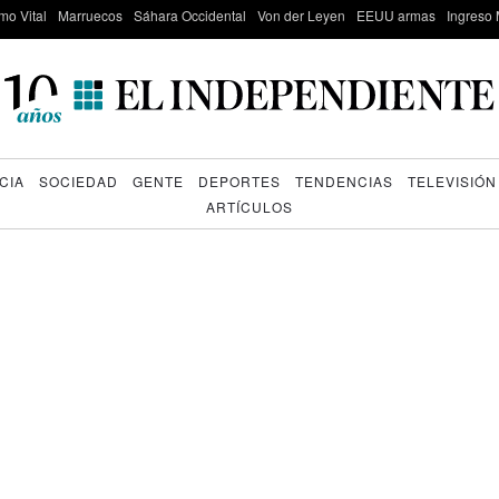
mo Vital
Marruecos
Sáhara Occidental
Von der Leyen
EEUU armas
Ingreso 
CIA
SOCIEDAD
GENTE
DEPORTES
TENDENCIAS
TELEVISIÓN
ARTÍCULOS