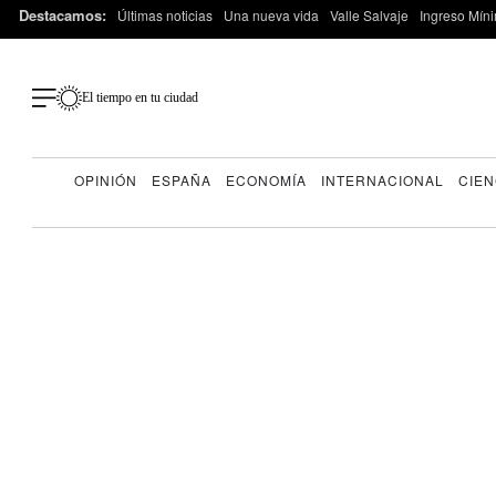
Destacamos:
Últimas noticias
Una nueva vida
Valle Salvaje
Ingreso Míni
El tiempo en tu ciudad
OPINIÓN
ESPAÑA
ECONOMÍA
INTERNACIONAL
CIEN