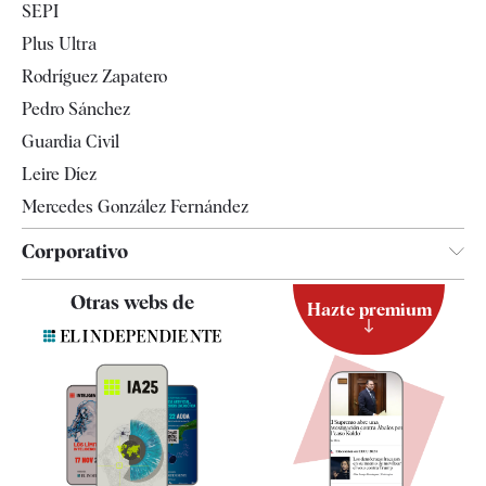
SEPI
Internacional
Plus Ultra
Gente
Rodríguez Zapatero
Televisión
Pedro Sánchez
Tendencias
Guardia Civil
Leire Díez
Mercedes González Fernández
Corporativo
Contacto
Otras webs de
Hazte premium
Suscripción
Newsletter
Apps
Quiénes somos
Especificaciones