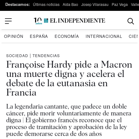
Destacamos:
Últimas noticias
Aída Bao
Josep Vilarasau
Paz Vega
Vall
OPINIÓN
ESPAÑA
ECONOMÍA
INTERNACIONAL
CIE
SOCIEDAD
|
TENDENCIAS
Françoise Hardy pide a Macron
una muerte digna y acelera el
debate de la eutanasia en
Francia
La legendaria cantante, que padece un doble
cáncer, pide morir voluntariamente de manera
digna | El gobierno francés reconoce que el
proceso de tramitación y aprobación de la ley
puede demorarse cerca de dos años