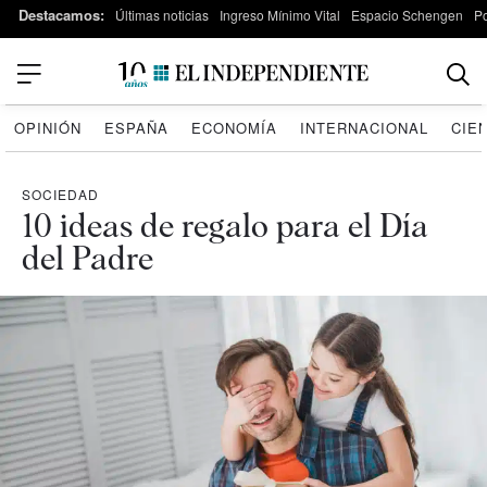
Destacamos:
Últimas noticias
Ingreso Mínimo Vital
Espacio Schengen
P
OPINIÓN
ESPAÑA
ECONOMÍA
INTERNACIONAL
CIE
SOCIEDAD
10 ideas de regalo para el Día
del Padre