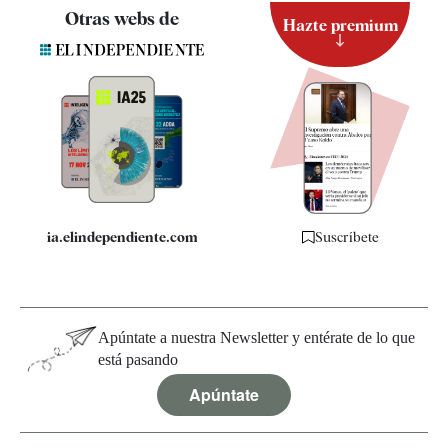
Contacto
Otras webs de
Hazte premium
Suscripción
Newsletter
Apps
Quiénes somos
Especificaciones
ia.elindependiente.com
Suscríbete
Apúntate a nuestra Newsletter y entérate de lo que
está pasando
Apúntate