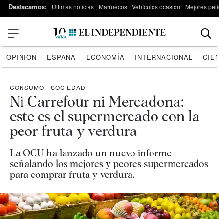
Destacamos:
Últimas noticias
Marruecos
Vehículos ocasión
Mejores pelí
OPINIÓN
ESPAÑA
ECONOMÍA
INTERNACIONAL
CIE
CONSUMO
|
SOCIEDAD
Ni Carrefour ni Mercadona:
este es el supermercado con la
peor fruta y verdura
La OCU ha lanzado un nuevo informe
señalando los mejores y peores supermercados
para comprar fruta y verdura.