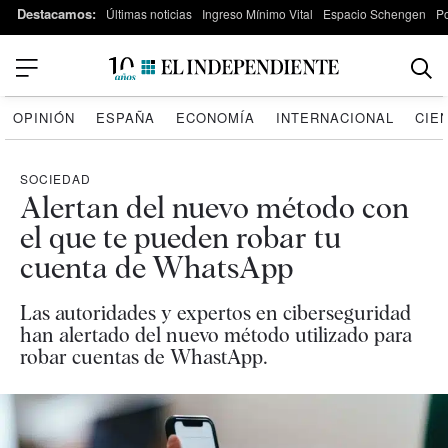
Destacamos:
Últimas noticias
Ingreso Mínimo Vital
Espacio Schengen
P
OPINIÓN
ESPAÑA
ECONOMÍA
INTERNACIONAL
CIE
SOCIEDAD
Alertan del nuevo método con
el que te pueden robar tu
cuenta de WhatsApp
Las autoridades y expertos en ciberseguridad
han alertado del nuevo método utilizado para
robar cuentas de WhastApp.