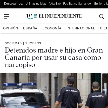
Destacamos:
Últimas noticias
Aída Bao
Fed Banco Santander
En tierra 
OPINIÓN
ESPAÑA
ECONOMÍA
INTERNACIONAL
CIE
SOCIEDAD
|
SUCESOS
Detenidos madre e hijo en Gran
Canaria por usar su casa como
narcopiso