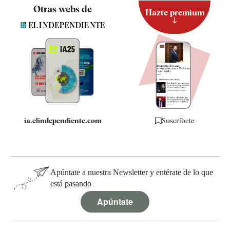
Contacto
Otras webs de
Hazte premium
Suscripción
Newsletter
Apps
Quiénes somos
Especificaciones
ia.elindependiente.com
Suscríbete
Apúntate a nuestra Newsletter y entérate de lo que
está pasando
Apúntate