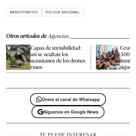
NARCOTRÁFICO
POLICÍA NACIONAL
Otros artículos de
Agencias
Capas de invisibilidad:
Ceuta 
así se ocultan los
3.000 
ucranianos de los drones
inmigr
rusos
siguen 
Únete al canal de Whatsapp
Síguenos en Google News
TE PUEDE INTERESAR