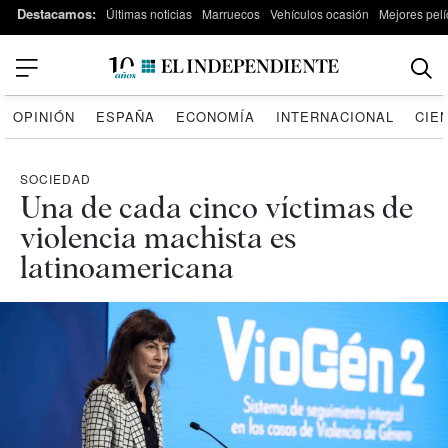
Destacamos:
Últimas noticias
Marruecos
Vehículos ocasión
Mejores pelí
OPINIÓN
ESPAÑA
ECONOMÍA
INTERNACIONAL
CIE
SOCIEDAD
Una de cada cinco víctimas de
violencia machista es
latinoamericana