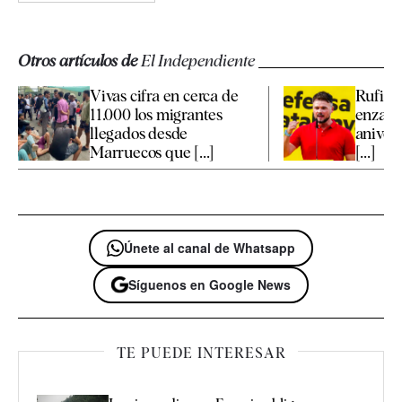
Otros artículos de
El Independiente
Vivas cifra en cerca de
Rufián 
11.000 los migrantes
enzarz
llegados desde
anivers
Marruecos que [...]
[...]
Únete al canal de Whatsapp
Síguenos en Google News
TE PUEDE INTERESAR