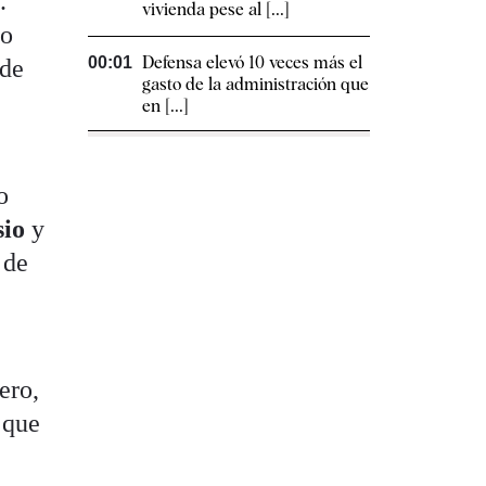
.
vivienda pese al [...]
o
Defensa elevó 10 veces más el
00:01
 de
gasto de la administración que
en [...]
o
sio
y
 de
ero,
 que