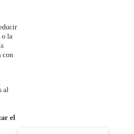
educir
 o la
Es
n con
l
 al
ar el