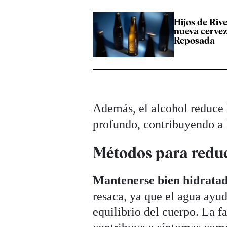
Hijos de Riv
nueva cervez
Reposada
Además, el alcohol reduce l
profundo, contribuyendo a l
Métodos para redu
Mantenerse bien hidrata
resaca, ya que el agua ayud
equilibrio del cuerpo. La f