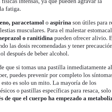
 físicas intensas, ya que pueden agravar la
a fatiga.
eno, paracetamol
o
aspirina
son útiles para r
lestias musculares. Para el malestar estomacal
eprazol o ranitidina
pueden ofrecer alivio. 
ndo las dosis recomendadas y tener precaució
mol después de beber alcohol.
de que si tomas una pastilla inmediatamente a
ber, puedes prevenir por completo los síntomas
 esto es solo un mito. La mayoría de los
icos o pastillas específicas para resaca, solo
s de que el cuerpo ha empezado a metaboliz