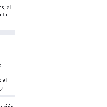
s, el
ecto
s
o el
go.
ucción