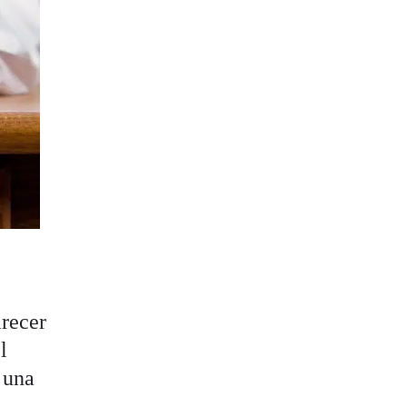
arecer
l
 una