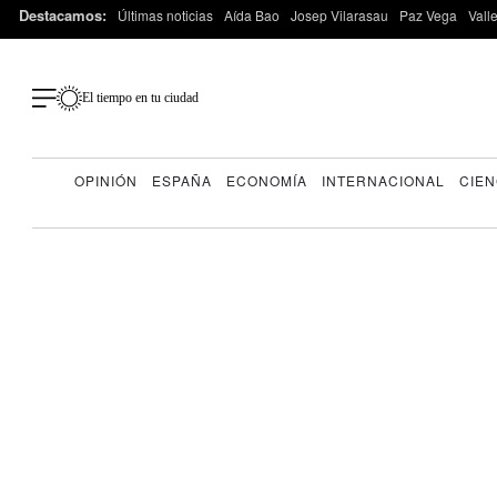
Destacamos:
Últimas noticias
Aída Bao
Josep Vilarasau
Paz Vega
Vall
El tiempo en tu ciudad
OPINIÓN
ESPAÑA
ECONOMÍA
INTERNACIONAL
CIEN