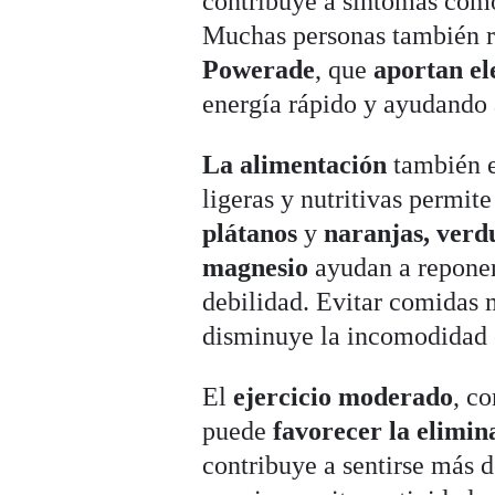
contribuye a síntomas como
Muchas personas también r
Powerade
, que
aportan el
energía rápido y ayudando 
La alimentación
también e
ligeras y nutritivas permit
plátanos
y
naranjas,
verdu
magnesio
ayudan a reponer
debilidad. Evitar comidas m
disminuye la incomodidad 
El
ejercicio moderado
, c
puede
favorecer la elimin
contribuye a sentirse más 