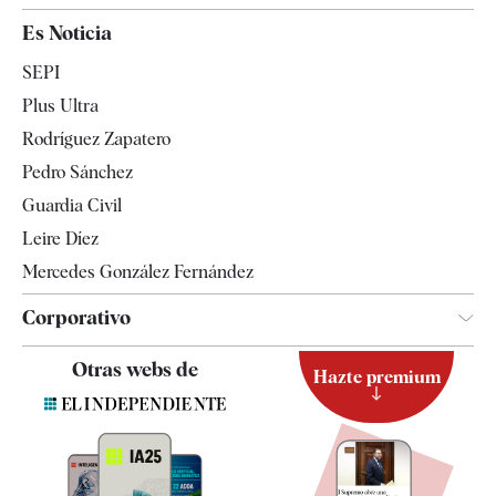
España
Es Noticia
Economía
SEPI
Internacional
Plus Ultra
Gente
Rodríguez Zapatero
Televisión
Pedro Sánchez
Tendencias
Guardia Civil
Leire Díez
Mercedes González Fernández
Corporativo
Contacto
Otras webs de
Hazte premium
Suscripción
Newsletter
Apps
Quiénes somos