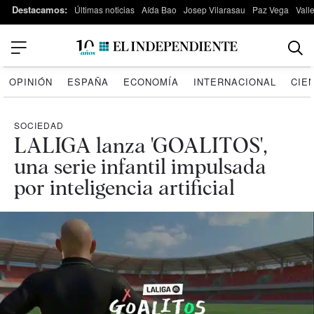
Destacamos:
Últimas noticias
Aída Bao
Josep Vilarasau
Paz Vega
Vall
OPINIÓN
ESPAÑA
ECONOMÍA
INTERNACIONAL
CIE
SOCIEDAD
LALIGA lanza 'GOALITOS',
una serie infantil impulsada
por inteligencia artificial