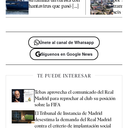
hantavirus que pasó [...]
transp
seis pro
Únete al canal de Whatsapp
Síguenos en Google News
TE PUEDE INTERESAR
Tebas aprovecha el comunicado del Real
Madrid para reprochar al club su posición
sobre la FIFA
El Tribunal de Instancia de Madrid
desestima la demanda del Real Madrid
contra el criterio de implantación social