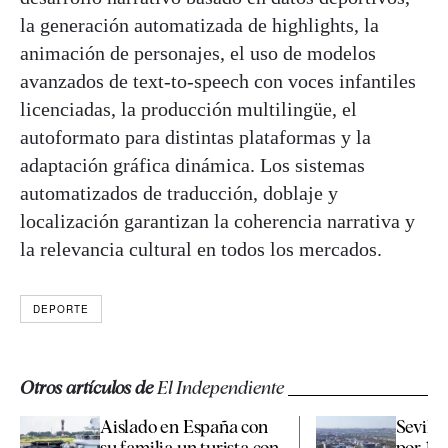
la generación automatizada de highlights, la
animación de personajes, el uso de modelos
avanzados de text-to-speech con voces infantiles
licenciadas, la producción multilingüe, el
autoformato para distintas plataformas y la
adaptación gráfica dinámica. Los sistemas
automatizados de traducción, doblaje y
localización garantizan la coherencia narrativa y
la relevancia cultural en todos los mercados.
DEPORTE
Otros artículos de
El Independiente
Aislado en España con
Sevilla
su familia un turista con
por 19,