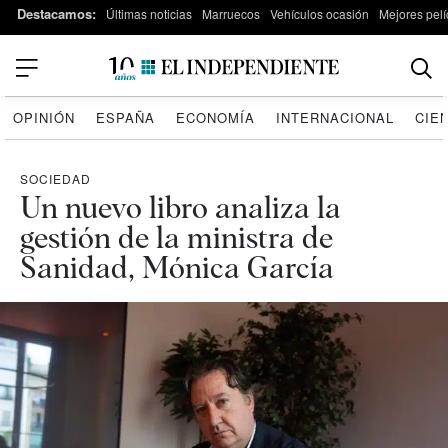
Destacamos:
Últimas noticias
Marruecos
Vehículos ocasión
Mejores pelí
OPINIÓN
ESPAÑA
ECONOMÍA
INTERNACIONAL
CIE
SOCIEDAD
Un nuevo libro analiza la
gestión de la ministra de
Sanidad, Mónica García