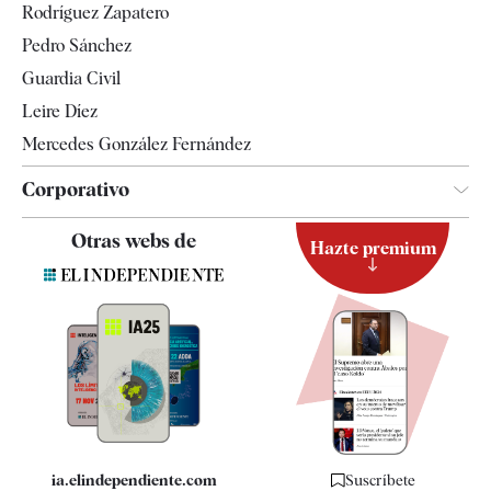
Rodríguez Zapatero
Televisión
Pedro Sánchez
Tendencias
Guardia Civil
Leire Díez
Mercedes González Fernández
Corporativo
Contacto
Otras webs de
Hazte premium
Suscripción
Newsletter
Apps
Quiénes somos
Especificaciones
ia.elindependiente.com
Suscríbete