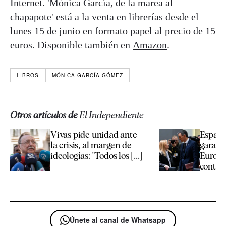
Internet. 'Mónica García, de la marea al
chapapote' está a la venta en librerías desde el
lunes 15 de junio en formato papel al precio de 15
euros. Disponible también en
Amazon
.
LIBROS
MÓNICA GARCÍA GÓMEZ
Otros artículos de
El Independiente
Vivas pide unidad ante
España 
la crisis, al margen de
garant
ideologías: "Todos los [...]
Europe
controle
Únete al canal de Whatsapp