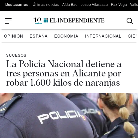
Destacamos:
Últimas noticias
Aída Bao
Josep Vilarasau
Paz Vega
Vall
OPINIÓN
ESPAÑA
ECONOMÍA
INTERNACIONAL
CIE
SUCESOS
La Policía Nacional detiene a
tres personas en Alicante por
robar 1.600 kilos de naranjas