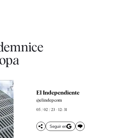
ndemnice
ropa
El Independiente
@elindepcom
05 / 02 / 23 - 12: 31
Seguir en