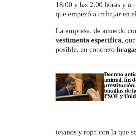
18:00 y las 2:00 horas y u
que empezó a trabajar en e
La empresa, de acuerdo con
vestimenta específica
, qu
posible, en concreto
bragas
Decreto antic
animal, fin d
prostitución:
batallas de l
PSOE y Uni
tejanos y ropa con la que s