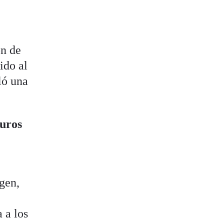
ón de
ido al
ló una
euros
agen,
 a los