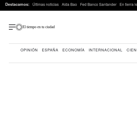
Destacamos:
Últimas noticias
Aída Bao
Fed Banco Santander
En tierra 
El tiempo en tu ciudad
OPINIÓN
ESPAÑA
ECONOMÍA
INTERNACIONAL
CIEN