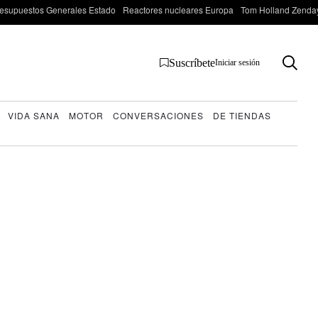
esupuestos Generales Estado
Reactores nucleares Europa
Tom Holland Zenda
Suscríbete
Iniciar sesión
VIDA SANA
MOTOR
CONVERSACIONES
DE TIENDAS