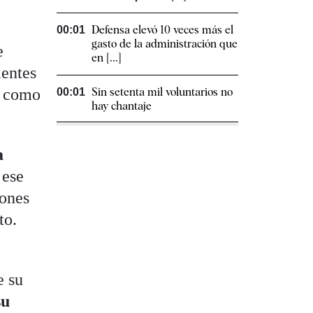
Defensa elevó 10 veces más el
00:01
gasto de la administración que
e
en [...]
ientes
ir como
Sin setenta mil voluntarios no
00:01
hay chantaje
a
 ese
iones
to.
e su
su