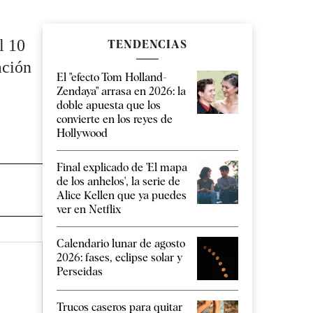
l 10
TENDENCIAS
ación
El "efecto Tom Holland-
Zendaya" arrasa en 2026: la
doble apuesta que los
convierte en los reyes de
Hollywood
Final explicado de 'El mapa
de los anhelos', la serie de
Alice Kellen que ya puedes
ver en Netflix
Calendario lunar de agosto
2026: fases, eclipse solar y
Perseidas
Trucos caseros para quitar