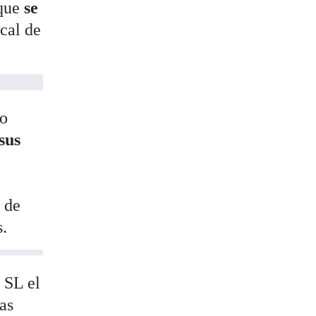
rque
se
cal de
lo
sus
 de
s.
 SL el
as