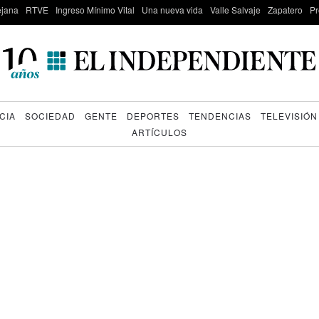
lejana
RTVE
Ingreso Mínimo Vital
Una nueva vida
Valle Salvaje
Zapatero
Pr
CIA
SOCIEDAD
GENTE
DEPORTES
TENDENCIAS
TELEVISIÓN
ARTÍCULOS