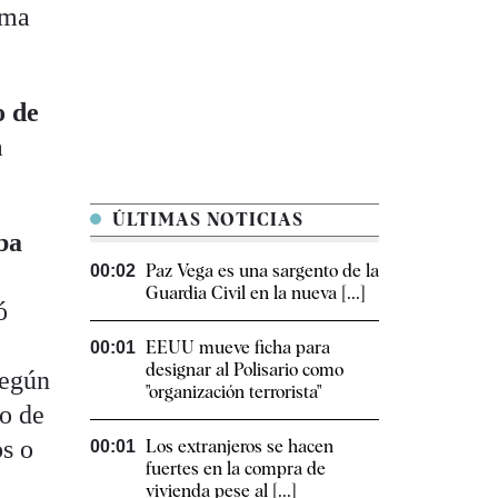
rma
o de
a
ÚLTIMAS NOTICIAS
ba
Paz Vega es una sargento de la
00:02
Guardia Civil en la nueva [...]
ó
EEUU mueve ficha para
00:01
designar al Polisario como
según
"organización terrorista"
io de
s o
Los extranjeros se hacen
00:01
fuertes en la compra de
vivienda pese al [...]