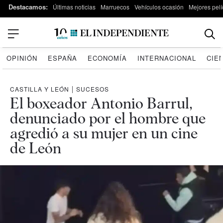
Destacamos:
Últimas noticias
Marruecos
Vehículos ocasión
Mejores pelí
OPINIÓN
ESPAÑA
ECONOMÍA
INTERNACIONAL
CIE
CASTILLA Y LEÓN
|
SUCESOS
El boxeador Antonio Barrul,
denunciado por el hombre que
agredió a su mujer en un cine
de León