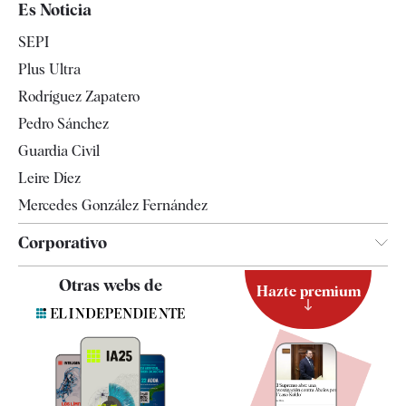
Es Noticia
Economía
SEPI
Internacional
Plus Ultra
Gente
Rodríguez Zapatero
Televisión
Pedro Sánchez
Tendencias
Guardia Civil
Leire Díez
Mercedes González Fernández
Corporativo
Contacto
Otras webs de
Hazte premium
Suscripción
Newsletter
Apps
Quiénes somos