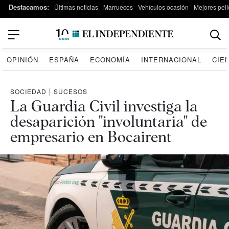
Destacamos:
Últimas noticias
Marruecos
Vehículos ocasión
Mejores pelí
OPINIÓN
ESPAÑA
ECONOMÍA
INTERNACIONAL
CIE
SOCIEDAD
|
SUCESOS
La Guardia Civil investiga la
desaparición "involuntaria" de
empresario en Bocairent