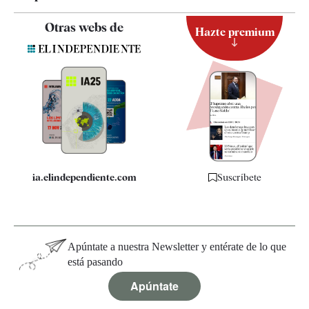
Contacto
Otras webs de
Hazte premium
Suscripción
Newsletter
Apps
Quiénes somos
Especificaciones
ia.elindependiente.com
Suscríbete
Apúntate a nuestra Newsletter y entérate de lo que
está pasando
Apúntate