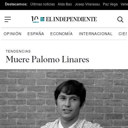
Destacamos:
Últimas noticias
Aída Bao
Josep Vilarasau
Paz Vega
Vall
OPINIÓN
ESPAÑA
ECONOMÍA
INTERNACIONAL
CIE
TENDENCIAS
Muere Palomo Linares