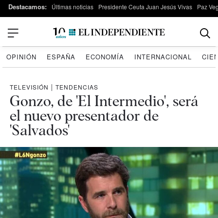
Destacamos:
Últimas noticias
Presidente Ceuta Juan Jesús Vivas
Paz Ve
OPINIÓN
ESPAÑA
ECONOMÍA
INTERNACIONAL
CIE
TELEVISIÓN
|
TENDENCIAS
Gonzo, de 'El Intermedio', será
el nuevo presentador de
'Salvados'