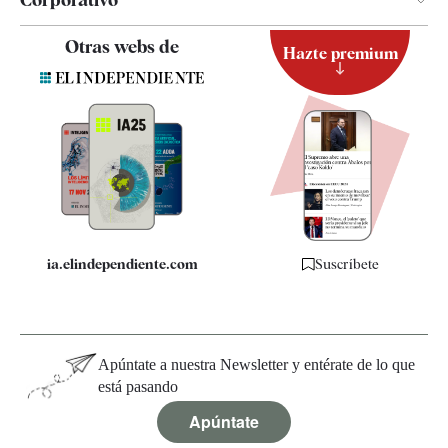
Contacto
Otras webs de
Hazte premium
Suscripción
Newsletter
Apps
Quiénes somos
Especificaciones
ia.elindependiente.com
Suscríbete
Apúntate a nuestra Newsletter y entérate de lo que
está pasando
Apúntate