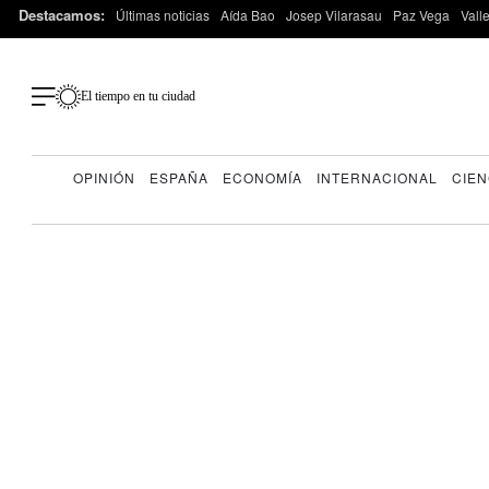
Destacamos:
Últimas noticias
Aída Bao
Josep Vilarasau
Paz Vega
Vall
El tiempo en tu ciudad
OPINIÓN
ESPAÑA
ECONOMÍA
INTERNACIONAL
CIEN