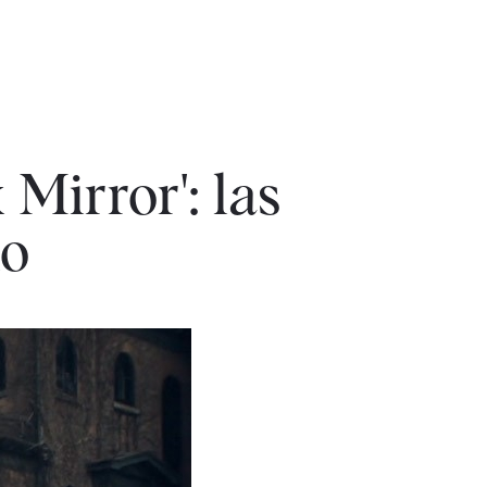
 Mirror': las
io