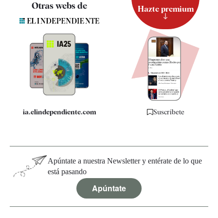
Contacto
Otras webs de
Hazte premium
Suscripción
Newsletter
Apps
Quiénes somos
Especificaciones
ia.elindependiente.com
Suscríbete
Apúntate a nuestra Newsletter y entérate de lo que
está pasando
Apúntate