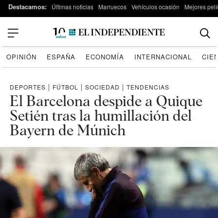
Destacamos:
Últimas noticias
Marruecos
Vehículos ocasión
Mejores pelí
OPINIÓN
ESPAÑA
ECONOMÍA
INTERNACIONAL
CIE
DEPORTES
|
FÚTBOL
|
SOCIEDAD
|
TENDENCIAS
El Barcelona despide a Quique
Setién tras la humillación del
Bayern de Múnich