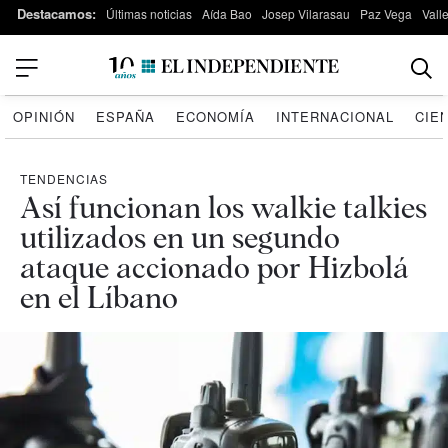
Destacamos:
Últimas noticias
Aída Bao
Josep Vilarasau
Paz Vega
Vall
OPINIÓN
ESPAÑA
ECONOMÍA
INTERNACIONAL
CIE
TENDENCIAS
Así funcionan los walkie talkies
utilizados en un segundo
ataque accionado por Hizbolá
en el Líbano