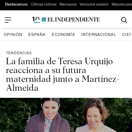
Destacamos:
Últimas noticias
Marruecos
Vehículos ocasión
Mejores pelí
OPINIÓN
ESPAÑA
ECONOMÍA
INTERNACIONAL
CIE
TENDENCIAS
La familia de Teresa Urquijo
reacciona a su futura
maternidad junto a Martínez-
Almeida