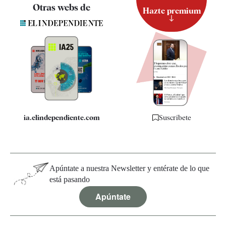
Contacto
Otras webs de
Hazte premium
Suscripción
Newsletter
Apps
Quiénes somos
Especificaciones
ia.elindependiente.com
Suscríbete
Apúntate a nuestra Newsletter y entérate de lo que
está pasando
Apúntate