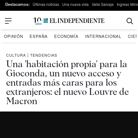
Destacamos:
Últimas noticias
Una nueva vida
Valle Salvaje
Ingreso Míni
OPINIÓN
ESPAÑA
ECONOMÍA
INTERNACIONAL
CIE
CULTURA
|
TENDENCIAS
Una 'habitación propia' para la
Gioconda, un nuevo acceso y
entradas más caras para los
extranjeros: el nuevo Louvre de
Macron