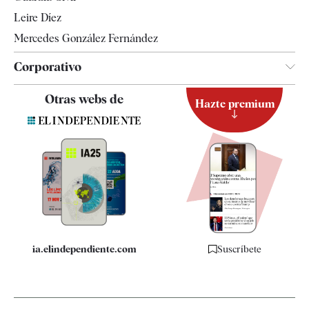
Leire Díez
Mercedes González Fernández
Corporativo
Contacto
Otras webs de
Hazte premium
Suscripción
Newsletter
Apps
Quiénes somos
Especificaciones
ia.elindependiente.com
Suscríbete