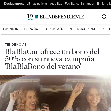
Destacamos:
Últimas noticias
Aída Bao
Fed Banco Santander
En tierra 
OPINIÓN
ESPAÑA
ECONOMÍA
INTERNACIONAL
CIE
TENDENCIAS
BlaBlaCar ofrece un bono del
50% con su nueva campaña
'BlaBlaBono del verano'