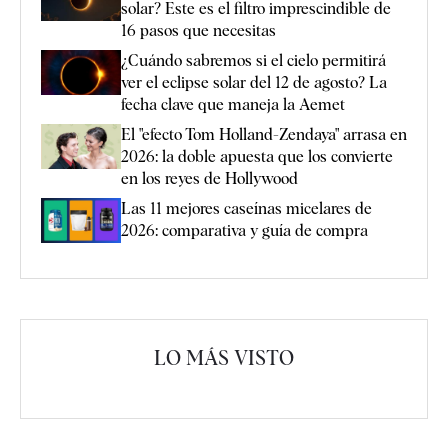
solar? Este es el filtro imprescindible de
16 pasos que necesitas
¿Cuándo sabremos si el cielo permitirá
ver el eclipse solar del 12 de agosto? La
fecha clave que maneja la Aemet
El "efecto Tom Holland-Zendaya" arrasa en
2026: la doble apuesta que los convierte
en los reyes de Hollywood
Las 11 mejores caseínas micelares de
2026: comparativa y guía de compra
LO MÁS VISTO