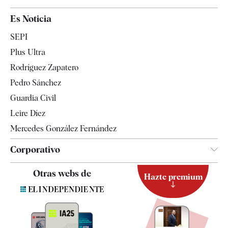
España
Es Noticia
Economía
SEPI
Internacional
Plus Ultra
Gente
Rodríguez Zapatero
Televisión
Pedro Sánchez
Tendencias
Guardia Civil
Leire Díez
Mercedes González Fernández
Corporativo
Contacto
Otras webs de
Hazte premium
Suscripción
Newsletter
Apps