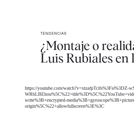
TENDENCIAS
¿Montaje o reali
Luis Rubiales en 
https://youtube.com/watch?v=xtzafpTcifs%3Fsi%3DZ-w
WRbLBEhou%5C%22+title%3D%5C%22YouTube+video
write%3B+encrypted-media%3B+gyroscope%3B+picture-
origin%5C%22+allowfullscreen%3E%3C