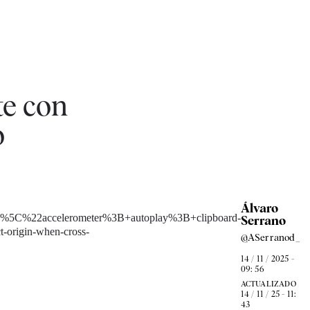
te con
o
Álvaro
%22accelerometer%3B+autoplay%3B+clipboard-
Serrano
origin-when-cross-
@ASerranod_
14 / 11 / 2025 -
09: 56
ACTUALIZADO
14 / 11 / 25 - 11:
43