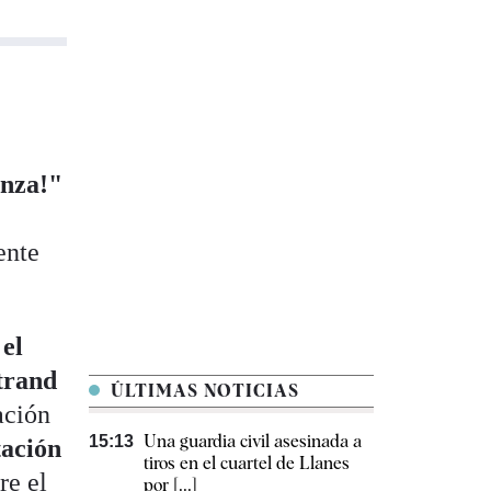
enza!"
ente
 el
trand
ÚLTIMAS NOTICIAS
ación
Una guardia civil asesinada a
15:13
ación
tiros en el cuartel de Llanes
re el
por [...]