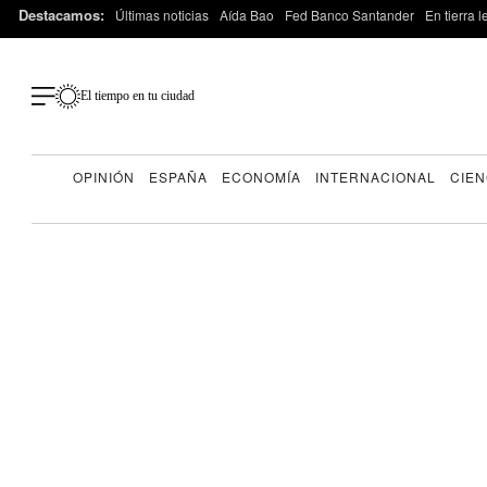
Destacamos:
Últimas noticias
Aída Bao
Fed Banco Santander
En tierra 
El tiempo en tu ciudad
OPINIÓN
ESPAÑA
ECONOMÍA
INTERNACIONAL
CIEN