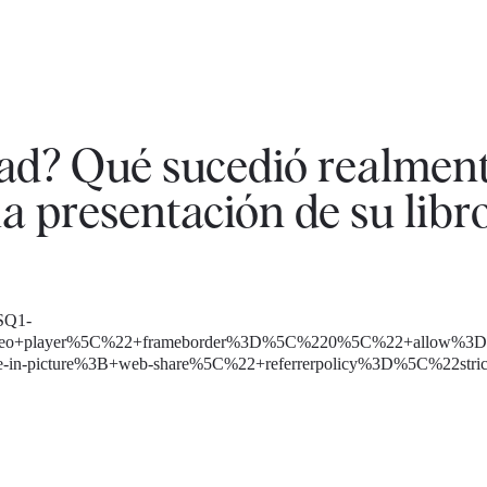
dad? Qué sucedió realmen
la presentación de su libr
SQ1-
+player%5C%22+frameborder%3D%5C%220%5C%22+allow%3D%5C
in-picture%3B+web-share%5C%22+referrerpolicy%3D%5C%22strict-