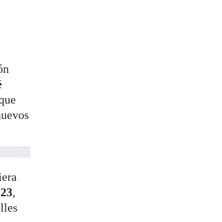
ón
é
 que
huevos
iera
023
,
lles