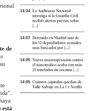
rsonal
La Audiencia Nacional
14:34
investiga si la Guardia Civil
recibió alertas previas sobre
[...]
Detenido en Madrid uno de
14:07
l
los 12 depredadores sexuales
te de
más buscados por [...]
as
Nueva macrooperación contra
14:05
 su
el narcotráfico acaba con más
21 toneladas de cocaína [...]
Cuántos capítulos quedan de
14:05
nte
Valle Salvaje en La 1 y Netflix
ida".
 haya
 está