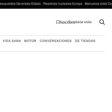
esupuestos Generales Estado
Reactores nucleares Europa
Marruecos crisis Ce
Suscríbete
Iniciar sesión
VIDA SANA
MOTOR
CONVERSACIONES
DE TIENDAS