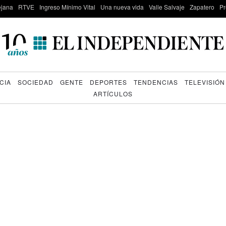
lejana
RTVE
Ingreso Mínimo Vital
Una nueva vida
Valle Salvaje
Zapatero
Pr
CIA
SOCIEDAD
GENTE
DEPORTES
TENDENCIAS
TELEVISIÓN
ARTÍCULOS