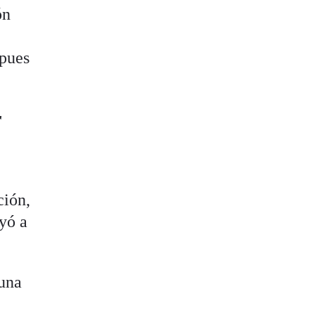
ón
 pues
r
ción,
uyó a
 una