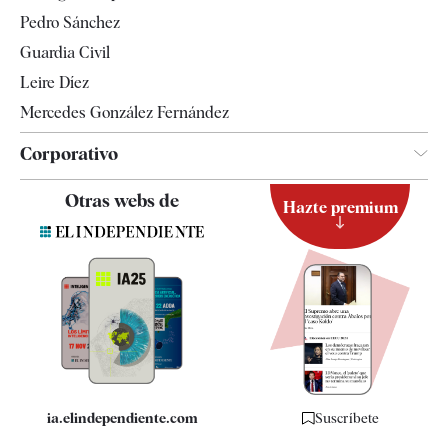
Televisión
Pedro Sánchez
Tendencias
Guardia Civil
Leire Díez
Mercedes González Fernández
Corporativo
Contacto
Otras webs de
Hazte premium
Suscripción
Newsletter
Apps
Quiénes somos
Especificaciones
ia.elindependiente.com
Suscríbete