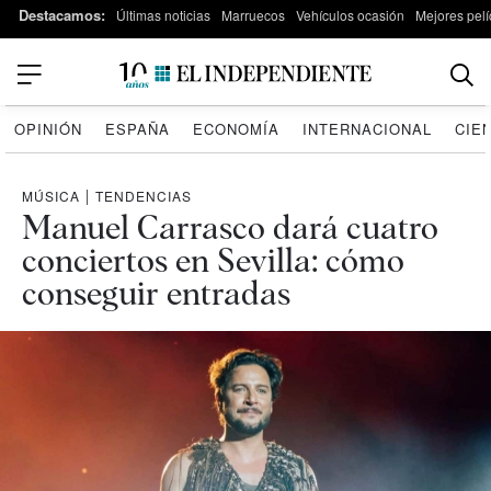
Destacamos:
Últimas noticias
Marruecos
Vehículos ocasión
Mejores pelí
OPINIÓN
ESPAÑA
ECONOMÍA
INTERNACIONAL
CIE
MÚSICA
|
TENDENCIAS
Manuel Carrasco dará cuatro
conciertos en Sevilla: cómo
conseguir entradas