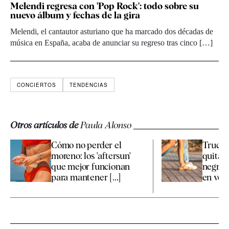
Melendi regresa con 'Pop Rock': todo sobre su
nuevo álbum y fechas de la gira
Melendi, el cantautor asturiano que ha marcado dos décadas de
música en España, acaba de anunciar su regreso tras cinco […]
CONCIERTOS
TENDENCIAS
Otros artículos de
Paula Alonso
Cómo no perder el
Trucos
moreno: los 'aftersun'
quitar
que mejor funcionan
negras 
para mantener [...]
en ver