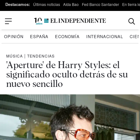
Destacamos:
Últimas noticias
Aída Bao
Fed Banco Santander
En tierra 
OPINIÓN
ESPAÑA
ECONOMÍA
INTERNACIONAL
CIE
MÚSICA
|
TENDENCIAS
'Aperture' de Harry Styles: el
significado oculto detrás de su
nuevo sencillo