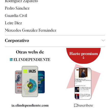
Rodríguez Zapatero
Televisión
Pedro Sánchez
Tendencias
Guardia Civil
Leire Díez
Mercedes González Fernández
Corporativo
Contacto
Otras webs de
Hazte premium
Suscripción
Newsletter
Apps
Quiénes somos
Especificaciones
ia.elindependiente.com
Suscríbete