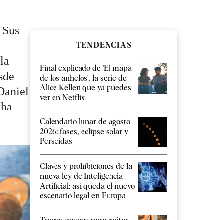
 Sus
TENDENCIAS
 la
Final explicado de 'El mapa
sde
de los anhelos', la serie de
Alice Kellen que ya puedes
Daniel
ver en Netflix
kha
Calendario lunar de agosto
2026: fases, eclipse solar y
Perseidas
Claves y prohibiciones de la
nueva ley de Inteligencia
Artificial: así queda el nuevo
escenario legal en Europa
Trucos caseros para quitar