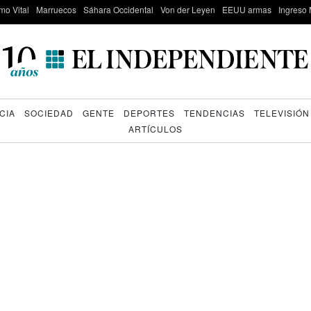
mo Vital
Marruecos
Sáhara Occidental
Von der Leyen
EEUU armas
Ingreso 
CIA
SOCIEDAD
GENTE
DEPORTES
TENDENCIAS
TELEVISIÓN
ARTÍCULOS