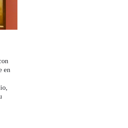
s
con
e en
io,
u