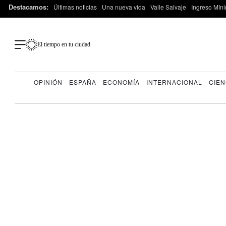
Destacamos:
Últimas noticias
Una nueva vida
Valle Salvaje
Ingreso Míni
El tiempo en tu ciudad
OPINIÓN
ESPAÑA
ECONOMÍA
INTERNACIONAL
CIEN