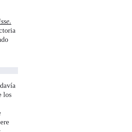
sse.
ctoria
ndo
odavía
e los
e
iere
r