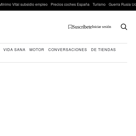
Mínimo Vital subsidio empleo
Precios coches España
Turismo
Guerra Rusia Ucr
Suscríbete
Iniciar sesión
VIDA SANA
MOTOR
CONVERSACIONES
DE TIENDAS