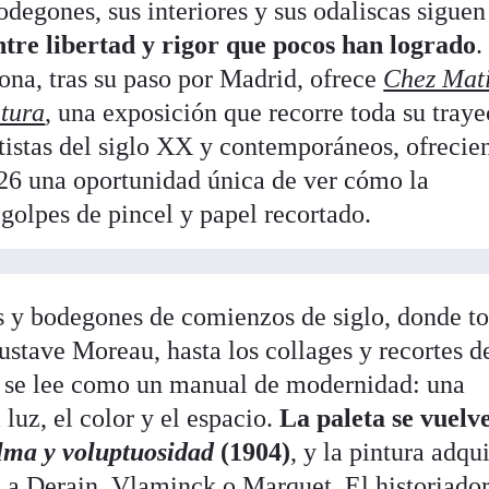
bodegones, sus interiores y sus odaliscas siguen
ntre libertad y rigor que pocos han logrado
.
na, tras su paso por Madrid, ofrece
Chez Mati
ntura
, una exposición que recorre toda su traye
rtistas del siglo XX y contemporáneos, ofrecie
026 una oportunidad única de ver cómo la
golpes de pincel y papel recortado.
s y bodegones de comienzos de siglo, donde t
Gustave Moreau, hasta los collages y recortes d
e se lee como un manual de modernidad: una
 luz, el color y el espacio.
La paleta se vuelv
lma y voluptuosidad
(1904)
, y la pintura adqu
ó a Derain, Vlaminck o Marquet. El historiado