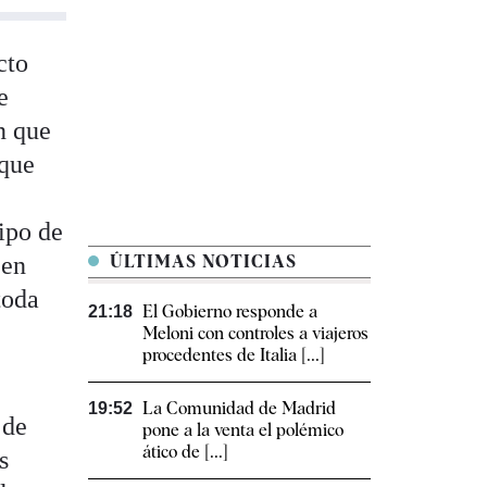
cto
e
n que
 que
ipo de
 en
ÚLTIMAS NOTICIAS
toda
El Gobierno responde a
21:18
Meloni con controles a viajeros
procedentes de Italia [...]
La Comunidad de Madrid
19:52
 de
pone a la venta el polémico
ático de [...]
s