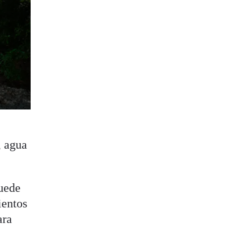
, agua
puede
ientos
ara