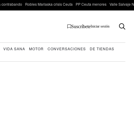
 contrabando
Robles Marlaska crisis Ceuta
PP Ceuta menores
Valle Salvaje N
Suscríbete
Iniciar sesión
VIDA SANA
MOTOR
CONVERSACIONES
DE TIENDAS