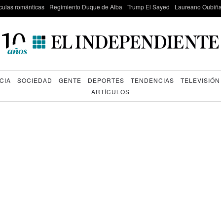
culas románticas
Regimiento Duque de Alba
Trump El Sayed
Laureano Oubiña
CIA
SOCIEDAD
GENTE
DEPORTES
TENDENCIAS
TELEVISIÓN
ARTÍCULOS