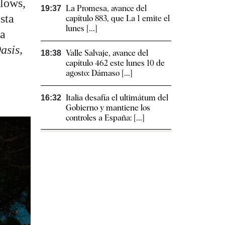
alows,
La Promesa, avance del
19:37
sta
capítulo 883, que La 1 emite el
lunes [...]
na
asis,
Valle Salvaje, avance del
18:38
capítulo 462 este lunes 10 de
agosto: Dámaso [...]
Italia desafía el ultimátum del
16:32
Gobierno y mantiene los
controles a España: [...]