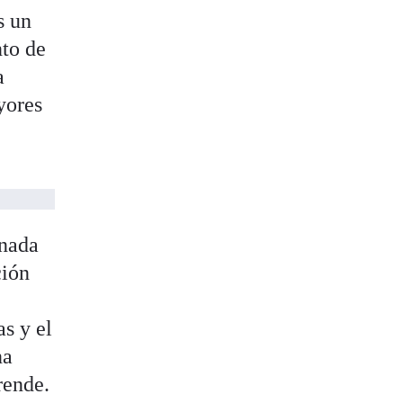
s un
nto de
a
yores
onada
ción
as y el
na
rende.