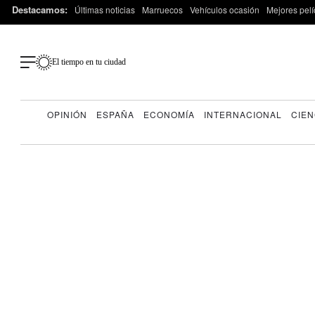
Destacamos:
Últimas noticias
Marruecos
Vehículos ocasión
Mejores pelí
El tiempo en tu ciudad
OPINIÓN
ESPAÑA
ECONOMÍA
INTERNACIONAL
CIEN