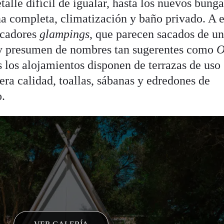
talle difícil de igualar, hasta los nuevos bung
 completa, climatización y baño privado. A e
ocadores
glampings
, que parecen sacados de u
y presumen de nombres tan sugerentes como
O
s los alojamientos disponen de terrazas de uso
ra calidad, toallas, sábanas y edredones de
.