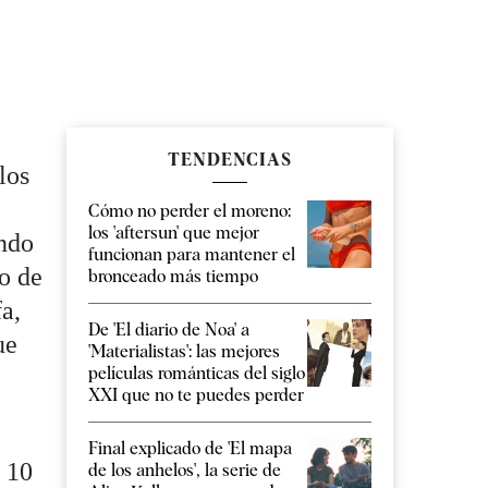
TENDENCIAS
los
Cómo no perder el moreno:
los 'aftersun' que mejor
ando
funcionan para mantener el
o de
bronceado más tiempo
fa,
De 'El diario de Noa' a
ue
'Materialistas': las mejores
películas románticas del siglo
XXI que no te puedes perder
Final explicado de 'El mapa
s 10
de los anhelos', la serie de