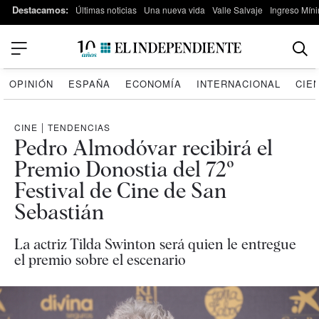
Destacamos:
Últimas noticias
Una nueva vida
Valle Salvaje
Ingreso Míni
OPINIÓN
ESPAÑA
ECONOMÍA
INTERNACIONAL
CIE
CINE
|
TENDENCIAS
Pedro Almodóvar recibirá el
Premio Donostia del 72º
Festival de Cine de San
Sebastián
La actriz Tilda Swinton será quien le entregue
el premio sobre el escenario