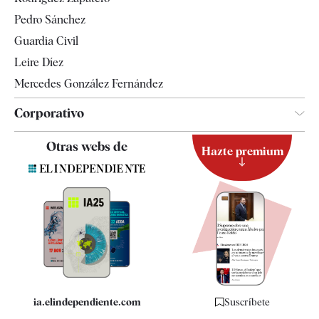
Televisión
Pedro Sánchez
Tendencias
Guardia Civil
Leire Díez
Mercedes González Fernández
Corporativo
Contacto
Otras webs de
Hazte premium
Suscripción
Newsletter
Apps
Quiénes somos
Especificaciones
ia.elindependiente.com
Suscríbete