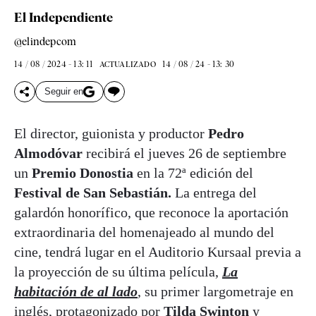
El Independiente
@elindepcom
14 / 08 / 2024 - 13: 11
14 / 08 / 24 - 13: 30
ACTUALIZADO
Seguir en
El director, guionista y productor
Pedro
Almodóvar
recibirá el jueves 26 de septiembre
un
Premio Donostia
en la 72ª edición del
Festival de San Sebastián.
La entrega del
galardón honorífico, que reconoce la aportación
extraordinaria del homenajeado al mundo del
cine, tendrá lugar en el Auditorio Kursaal previa a
la proyección de su última película,
La
habitación de al lado
, su primer largometraje en
inglés, protagonizado por
Tilda Swinton
y