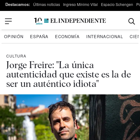
Destacamos:
Últimas noticias
Ingreso Mínimo Vital
Espacio Schengen
P
OPINIÓN
ESPAÑA
ECONOMÍA
INTERNACIONAL
CIE
CULTURA
Jorge Freire: "La única
autenticidad que existe es la de
ser un auténtico idiota"