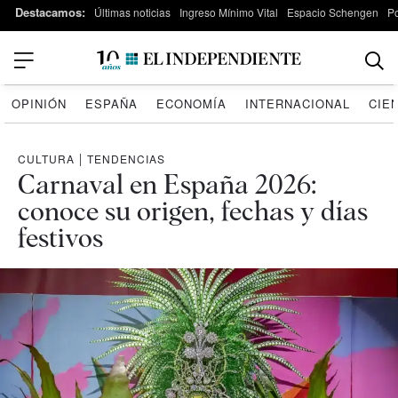
Destacamos:
Últimas noticias
Ingreso Mínimo Vital
Espacio Schengen
P
OPINIÓN
ESPAÑA
ECONOMÍA
INTERNACIONAL
CIE
CULTURA
|
TENDENCIAS
Carnaval en España 2026:
conoce su origen, fechas y días
festivos