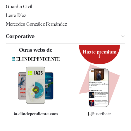
Tendencias
Guardia Civil
Leire Díez
Mercedes González Fernández
Corporativo
Contacto
Otras webs de
Hazte premium
Suscripción
Newsletter
Apps
Quiénes somos
Especificaciones
ia.elindependiente.com
Suscríbete