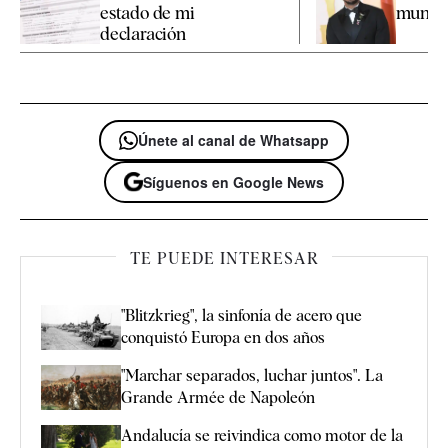
estado de mi
mundo" 
declaración
Únete al canal de Whatsapp
Síguenos en Google News
TE PUEDE INTERESAR
"Blitzkrieg", la sinfonía de acero que
conquistó Europa en dos años
"Marchar separados, luchar juntos". La
Grande Armée de Napoleón
Andalucía se reivindica como motor de la