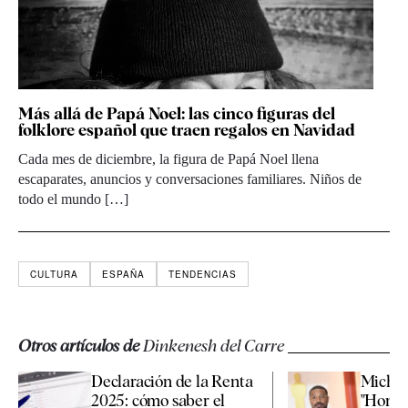
Más allá de Papá Noel: las cinco figuras del
folklore español que traen regalos en Navidad
Cada mes de diciembre, la figura de Papá Noel llena
escaparates, anuncios y conversaciones familiares. Niños de
todo el mundo […]
CULTURA
ESPAÑA
TENDENCIAS
Otros artículos de
Dinkenesh del Carre
Declaración de la Renta
Michae
2025: cómo saber el
"Hombr