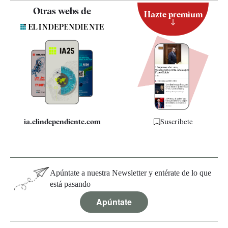
Contacto
Otras webs de
Hazte premium
Suscripción
Newsletter
Apps
Quiénes somos
Especificaciones
ia.elindependiente.com
Suscríbete
Apúntate a nuestra Newsletter y entérate de lo que
está pasando
Apúntate