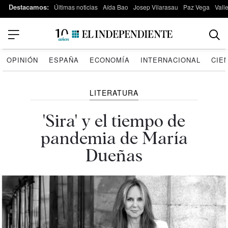
Destacamos:
Últimas noticias
Aída Bao
Josep Vilarasau
Paz Vega
Vall
OPINIÓN
ESPAÑA
ECONOMÍA
INTERNACIONAL
CIE
LITERATURA
'Sira' y el tiempo de
pandemia de María
Dueñas