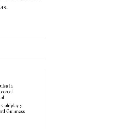
as.
ulsa la
 con el
al
 Coldplay y
cord Guinness