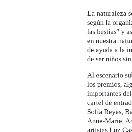
La naturaleza s
según la organi
las bestias" y 
en nuestra natu
de ayuda a la i
de ser niños si
Al escenario su
los premios, al
importantes de
cartel de entra
Sofía Reyes, B
Anne-Marie, An
artistas Luz Ca