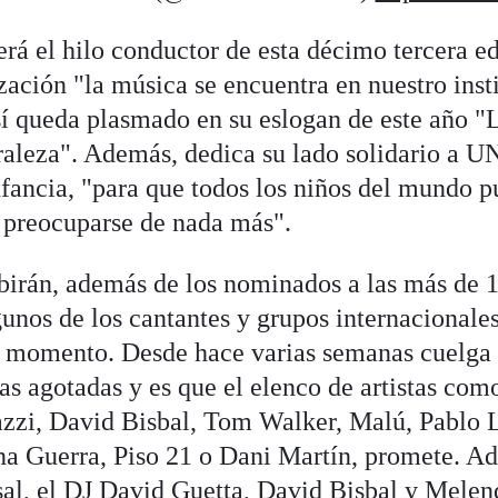
erá el hilo conductor de esta décimo tercera e
zación "la música se encuentra en nuestro inst
así queda plasmado en su eslogan de este año "
raleza". Además, dedica su lado solidario a 
nfancia, "para que todos los niños del mundo p
n preocuparse de nada más".
birán, además de los nominados a las más de 1
gunos de los cantantes y grupos internacionale
l momento. Desde hace varias semanas cuelga 
das agotadas y es que el elenco de artistas co
azzi, David Bisbal, Tom Walker, Malú, Pablo 
a Guerra, Piso 21 o Dani Martín, promete. A
sal, el DJ David Guetta, David Bisbal y Melend