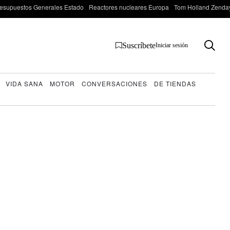
esupuestos Generales Estado
Reactores nucleares Europa
Tom Holland Zenda
Suscríbete
Iniciar sesión
VIDA SANA
MOTOR
CONVERSACIONES
DE TIENDAS