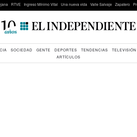
lejana
RTVE
Ingreso Mínimo Vital
Una nueva vida
Valle Salvaje
Zapatero
Pr
CIA
SOCIEDAD
GENTE
DEPORTES
TENDENCIAS
TELEVISIÓN
ARTÍCULOS