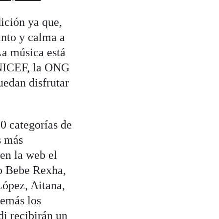
dición ya que,
into y calma a
La música está
UNICEF, la ONG
uedan disfrutar
0 categorías de
s más
en la web el
mo Bebe Rexha,
López, Aitana,
demás los
i recibirán un