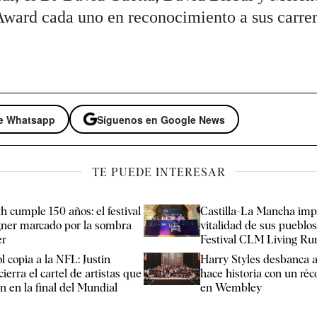
ward cada uno en reconocimiento a sus carrer
de Whatsapp
Síguenos en Google News
TE PUEDE INTERESAR
h cumple 150 años: el festival
Castilla-La Mancha imp
ner marcado por la sombra
vitalidad de sus pueblos
er
Festival CLM Living Rur
ol copia a la NFL: Justin
Harry Styles desbanca a
ierra el cartel de artistas que
hace historia con un ré
n en la final del Mundial
en Wembley