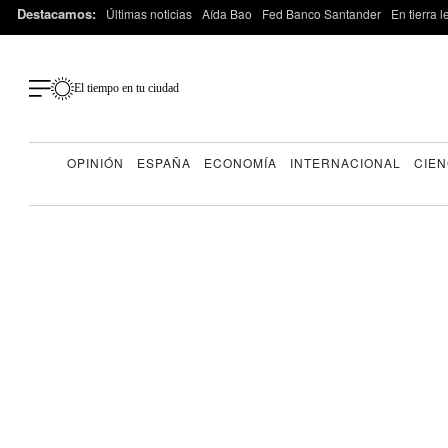
Destacamos:
Últimas noticias
Aída Bao
Fed Banco Santander
En tierra 
El tiempo en tu ciudad
OPINIÓN
ESPAÑA
ECONOMÍA
INTERNACIONAL
CIEN