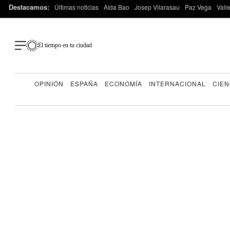
Destacamos:
Últimas noticias
Aída Bao
Josep Vilarasau
Paz Vega
Vall
El tiempo en tu ciudad
OPINIÓN
ESPAÑA
ECONOMÍA
INTERNACIONAL
CIEN