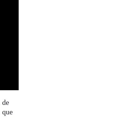
 de
a que