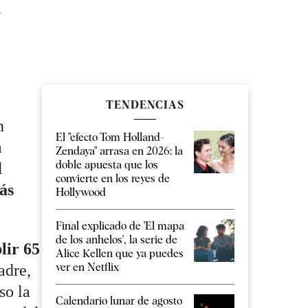
l
TENDENCIAS
n
El "efecto Tom Holland-
a
Zendaya" arrasa en 2026: la
doble apuesta que los
l
convierte en los reyes de
ás
Hollywood
Final explicado de 'El mapa
de los anhelos', la serie de
lir 65
Alice Kellen que ya puedes
ver en Netflix
adre,
so la
Calendario lunar de agosto