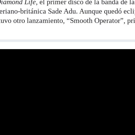
iamond Life
, el primer disco de la banda de la
geriano-británica Sade Adu. Aunque quedó ecl
e tuvo otro lanzamiento, “Smooth Operator”, p