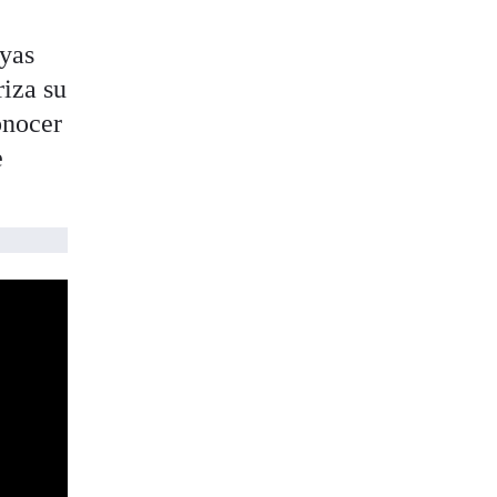
oyas
riza su
onocer
e