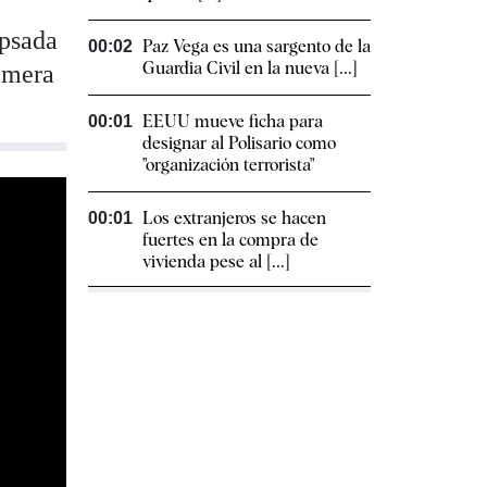
ipsada
Paz Vega es una sargento de la
00:02
Guardia Civil en la nueva [...]
rimera
EEUU mueve ficha para
00:01
designar al Polisario como
"organización terrorista"
Los extranjeros se hacen
00:01
fuertes en la compra de
vivienda pese al [...]