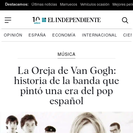
Destacamos:
Últimas noticias
Marruecos
Vehículos ocasión
Mejores pelí
OPINIÓN
ESPAÑA
ECONOMÍA
INTERNACIONAL
CIE
MÚSICA
La Oreja de Van Gogh:
historia de la banda que
pintó una era del pop
español