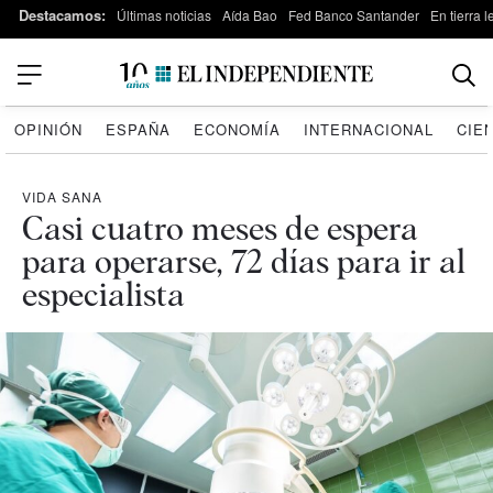
Destacamos:
Últimas noticias
Aída Bao
Fed Banco Santander
En tierra 
OPINIÓN
ESPAÑA
ECONOMÍA
INTERNACIONAL
CIE
VIDA SANA
Casi cuatro meses de espera
para operarse, 72 días para ir al
especialista