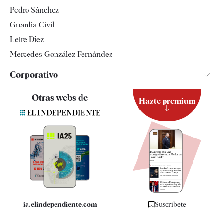
Televisión
Pedro Sánchez
Tendencias
Guardia Civil
Leire Díez
Mercedes González Fernández
Corporativo
Contacto
Otras webs de
Hazte premium
Suscripción
Newsletter
Apps
Quiénes somos
Especificaciones
ia.elindependiente.com
Suscríbete