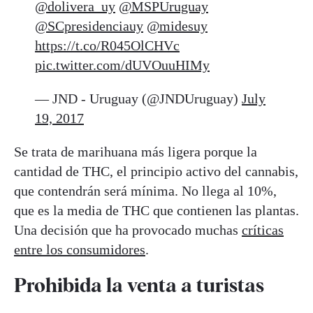
@dolivera_uy
@MSPUruguay
@SCpresidenciauy
@midesuy
https://t.co/R045OlCHVc
pic.twitter.com/dUVOuuHIMy
— JND - Uruguay (@JNDUruguay)
July
19, 2017
Se trata de marihuana más ligera porque la
cantidad de THC, el principio activo del cannabis,
que contendrán será mínima. No llega al 10%,
que es la media de THC que contienen las plantas.
Una decisión que ha provocado muchas
críticas
entre los consumidores
.
Prohibida la venta a turistas