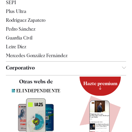
SEPI
Internacional
Plus Ultra
Gente
Rodríguez Zapatero
Televisión
Pedro Sánchez
Tendencias
Guardia Civil
Leire Díez
Mercedes González Fernández
Corporativo
Contacto
Otras webs de
Hazte premium
Suscripción
Newsletter
Apps
Quiénes somos
Especificaciones