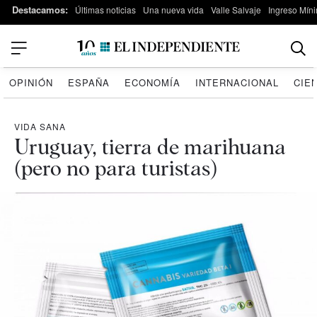
Destacamos:
Últimas noticias
Una nueva vida
Valle Salvaje
Ingreso Míni
OPINIÓN
ESPAÑA
ECONOMÍA
INTERNACIONAL
CIE
VIDA SANA
Uruguay, tierra de marihuana
(pero no para turistas)