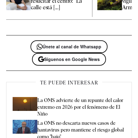
resucitar el centro: “La
vigilan
calle está [...]
Armada
Únete al canal de Whatsapp
Síguenos en Google News
TE PUEDE INTERESAR
La OMS advierte de un repunte del calor
extremo en 2026 por el fenómeno de El
Niño
La OMS no descarta nuevos casos de
hantavirus pero mantiene el riesgo global
como "bajo"