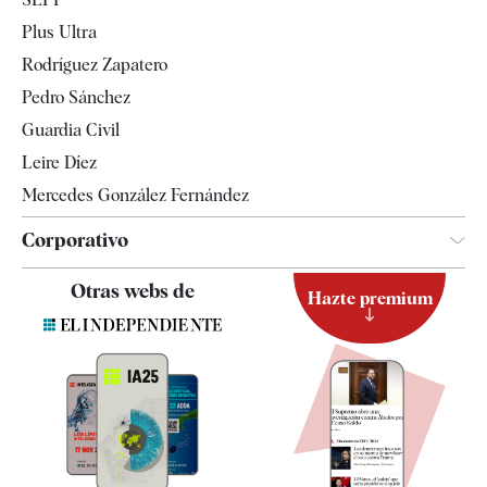
Internacional
Plus Ultra
Gente
Rodríguez Zapatero
Televisión
Pedro Sánchez
Tendencias
Guardia Civil
Leire Díez
Mercedes González Fernández
Corporativo
Contacto
Otras webs de
Hazte premium
Suscripción
Newsletter
Apps
Quiénes somos
Especificaciones