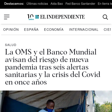
Destacamos:
Últimas noticias
Aída Bao
Fed Banco Santander
En tierra 
OPINIÓN
ESPAÑA
ECONOMÍA
INTERNACIONAL
CIE
SALUD
La OMS y el Banco Mundial
avisan del riesgo de nueva
pandemia tras seis alertas
sanitarias y la crisis del Covid
en once años