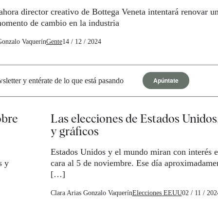
 ahora director creativo de Bottega Veneta intentará renovar u
momento de cambio en la industria
Gonzalo Vaquerín
Gente
14 / 12 / 2024
Apúntate
letter y entérate de lo que está pasando
obre
Las elecciones de Estados Unidos
y gráficos
Estados Unidos y el mundo miran con interés e
s y
cara al 5 de noviembre. Ese día aproximadame
[…]
Clara Arias
Gonzalo Vaquerín
Elecciones EEUU
02 / 11 / 202