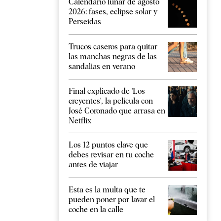
Calendario lunar de agosto
2026: fases, eclipse solar y
Perseidas
Trucos caseros para quitar
las manchas negras de las
sandalias en verano
Final explicado de 'Los
creyentes', la película con
José Coronado que arrasa en
Netflix
Los 12 puntos clave que
debes revisar en tu coche
antes de viajar
Esta es la multa que te
pueden poner por lavar el
coche en la calle