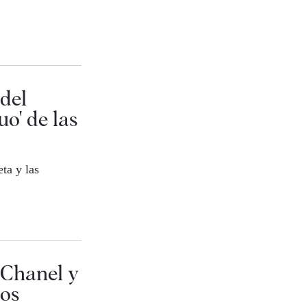
del
uo' de las
ta y las
 Chanel y
ios