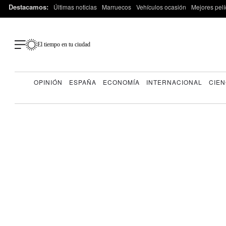
Destacamos:
Últimas noticias
Marruecos
Vehículos ocasión
Mejores pelí
El tiempo en tu ciudad
OPINIÓN
ESPAÑA
ECONOMÍA
INTERNACIONAL
CIEN