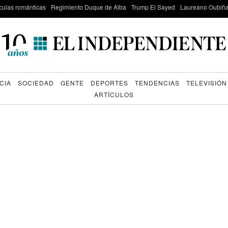
culas románticas
Regimiento Duque de Alba
Trump El Sayed
Laureano Oubiña
CIA
SOCIEDAD
GENTE
DEPORTES
TENDENCIAS
TELEVISIÓN
ARTÍCULOS