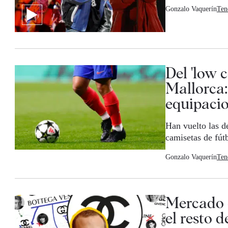
Gonzalo Vaquerín
Ten
Del 'low 
Mallorca:
equipacio
Han vuelto las d
camisetas de fút
Gonzalo Vaquerín
Ten
Mercado d
el resto 