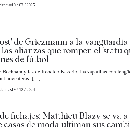
dencias
10 / 02 / 2025
cost' de Griezmann a la vanguardia 
 las alianzas que rompen el 'statu q
nes de fútbol
e Beckham y las de Ronaldo Nazario, las zapatillas con lengüe
bol noventeras. […]
dencias
19 / 12 / 2024
e fichajes: Matthieu Blazy se va a
de casas de moda ultiman sus camb