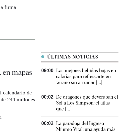
na firma
ÚLTIMAS NOTICIAS
Las mejores bebidas bajas en
, en mapas
09:00
calorías para refrescarte en
verano sin arruinar [...]
l calendario de
De dragones que devoraban el
00:02
nte 244 millones
Sol a Los Simpson: el atlas
que [...]
4
La paradoja del Ingreso
00:02
Mínimo Vital: una ayuda más