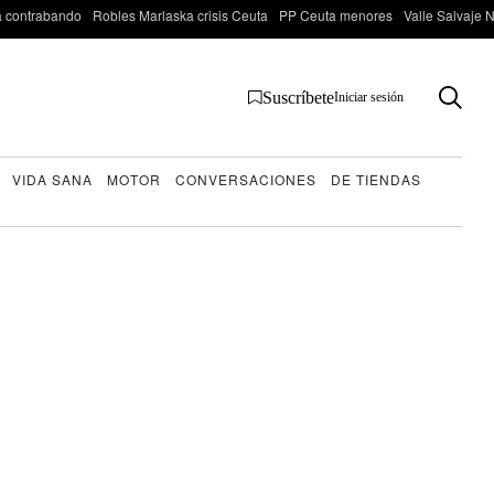
 contrabando
Robles Marlaska crisis Ceuta
PP Ceuta menores
Valle Salvaje N
Suscríbete
Iniciar sesión
VIDA SANA
MOTOR
CONVERSACIONES
DE TIENDAS