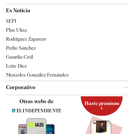
España
Es Noticia
Economía
SEPI
Internacional
Plus Ultra
Gente
Rodríguez Zapatero
Televisión
Pedro Sánchez
Tendencias
Guardia Civil
Leire Díez
Mercedes González Fernández
Corporativo
Contacto
Otras webs de
Hazte premium
Suscripción
Newsletter
Apps
Quiénes somos