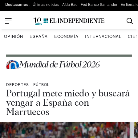
Destacamos:
Últimas noticias
Aída Bao
Fed Banco Santander
En tierra 
OPINIÓN
ESPAÑA
ECONOMÍA
INTERNACIONAL
CIE
Mundial de Fútbol 2026
DEPORTES
|
FÚTBOL
Portugal mete miedo y buscará
vengar a España con
Marruecos