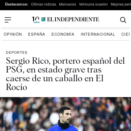
Destacamos:
Últimas noticias
Marruecos
Vehículos ocasión
Mejores pelí
OPINIÓN
ESPAÑA
ECONOMÍA
INTERNACIONAL
CIE
DEPORTES
Sergio Rico, portero español del
PSG, en estado grave tras
caerse de un caballo en El
Rocío