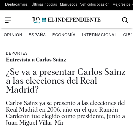
Destacamos:
Últimas noticias
Marruecos
Vehículos ocasión
Mejores pelí
OPINIÓN
ESPAÑA
ECONOMÍA
INTERNACIONAL
CIE
DEPORTES
Entrevista a Carlos Sainz
¿Se va a presentar Carlos Sainz
a las elecciones del Real
Madrid?
Carlos Sainz ya se presentó a las elecciones del
Real Madrid en 2006, año en el que Ramón
Carderón fue elegido como presidente, junto a
Juan Miguel Villar-Mir