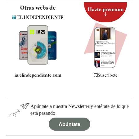
Contacto
Otras webs de
Hazte premium
Suscripción
Newsletter
Apps
Quiénes somos
Especificaciones
ia.elindependiente.com
Suscríbete
Apúntate a nuestra Newsletter y entérate de lo que
está pasando
Apúntate