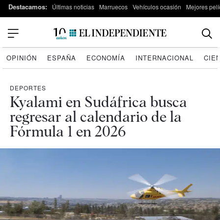
Destacamos:
Últimas noticias
Marruecos
Vehículos ocasión
Mejores pelí
OPINIÓN
ESPAÑA
ECONOMÍA
INTERNACIONAL
CIE
DEPORTES
Kyalami en Sudáfrica busca
regresar al calendario de la
Fórmula 1 en 2026